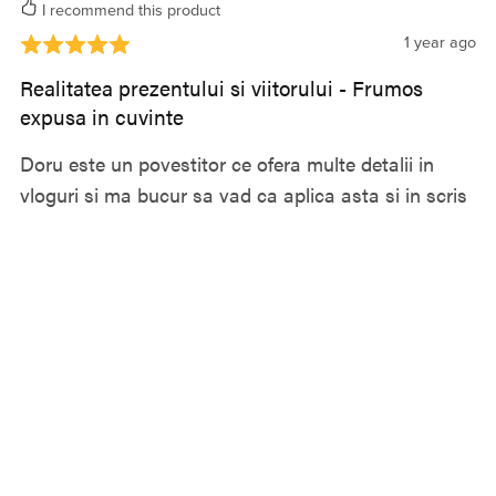
I recommend this product
1 year ago
Realitatea prezentului si viitorului - Frumos
expusa in cuvinte
Doru este un povestitor ce ofera multe detalii in
vloguri si ma bucur sa vad ca aplica asta si in scris
prin aceasta carte!
Pare si usor si greu de citit pentru ca puncteaza
multe aspecte din viata si uneori e necesar sa
aprofundezi paragraful. O vad total potrivita pentru
romani, si nu numai.
Felicitari autorului cat si Deliei, pentru ca impreuna
parcurgeti pasii prin viata si prin filtrul amandurora
au reiesit cuvintele acestea interesante din carte!