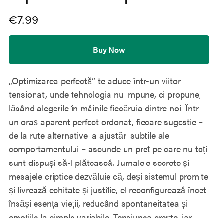
€7.99
Buy Now
„Optimizarea perfectă” te aduce într-un viitor
tensionat, unde tehnologia nu impune, ci propune,
lăsând alegerile în mâinile fiecăruia dintre noi. Într-
un oraș aparent perfect ordonat, fiecare sugestie –
de la rute alternative la ajustări subtile ale
comportamentului – ascunde un preț pe care nu toți
sunt dispuși să-l plătească. Jurnalele secrete și
mesajele criptice dezvăluie că, deși sistemul promite
și livrează echitate și justiție, el reconfigurează încet
însăși esența vieții, reducând spontaneitatea și
emoțiile la simple variabile. Tensiunea crește, iar